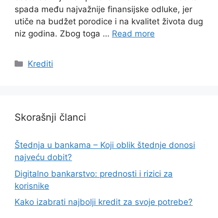
spada među najvažnije finansijske odluke, jer
utiče na budžet porodice i na kvalitet života dug
niz godina. Zbog toga …
Read more
Categories
Krediti
Skorašnji članci
Štednja u bankama – Koji oblik štednje donosi
najveću dobit?
Digitalno bankarstvo: prednosti i rizici za
korisnike
Kako izabrati najbolji kredit za svoje potrebe?