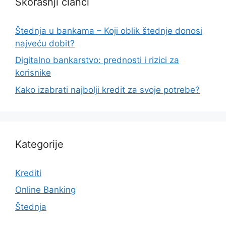
Skorašnji članci
Štednja u bankama – Koji oblik štednje donosi
najveću dobit?
Digitalno bankarstvo: prednosti i rizici za
korisnike
Kako izabrati najbolji kredit za svoje potrebe?
Kategorije
Krediti
Online Banking
Štednja